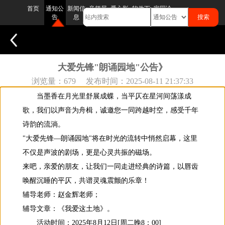
首页
通知公
新闻信
音频展
爱心影
软件下
家园论
告
息
播
院
载
坛
通知公告
大爱先锋"朗诵园地"公告》
浏览量：679 发布时间：2025-08-11 21:37:33
当墨香在月光里舒展成蝶，当平仄在星河间荡漾成
歌，我们以声音为舟楫，诚邀您一同跨越时空，感受千年
诗韵的流淌。
"大爱先锋—朗诵园地"将在时光的流转中悄然启幕，这里
不仅是声波的剧场，更是心灵共振的磁场。
来吧，亲爱的朋友，让我们一同走进经典的诗篇，以唇齿
唤醒沉睡的平仄，共谱灵魂震颤的乐章！
辅导老师：赵金辉老师；
辅导文章：《我爱这土地》。
活动时间：2025年8月12日[周二晚8：00]